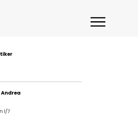
tiker
t, Andrea
n 1/7